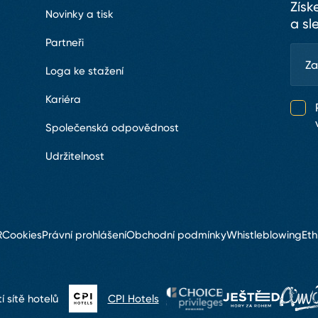
Získ
Novinky a tisk
a sl
Partneři
Loga ke stažení
Kariéra
Společenská odpovědnost
Udržitelnost
R
Cookies
Právní prohlášení
Obchodní podmínky
Whistleblowing
Eth
 sítě hotelů
CPI Hotels