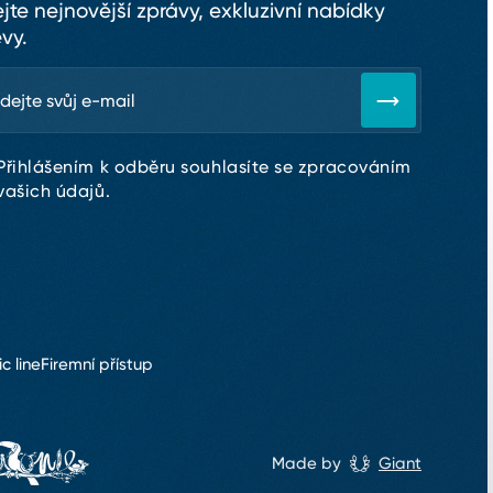
ejte nejnovější zprávy, exkluzivní nabídky
evy.
Přihlášením k odběru souhlasíte se zpracováním
vašich údajů.
ic line
Firemní přístup
Made by
Giant