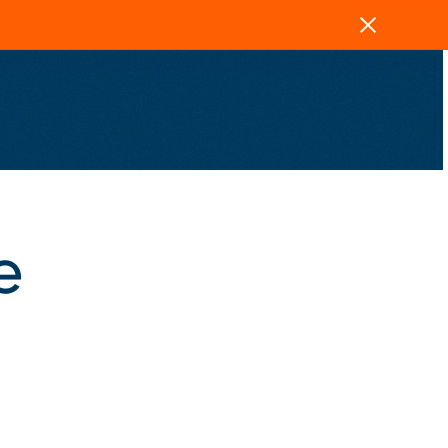
Zavřít
e