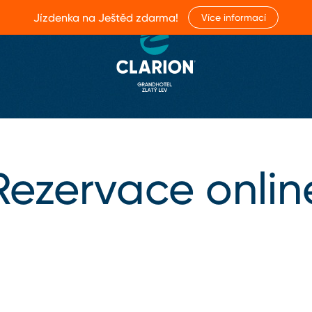
Jízdenka na Ještěd zdarma!
Více informací
Rezervace onlin