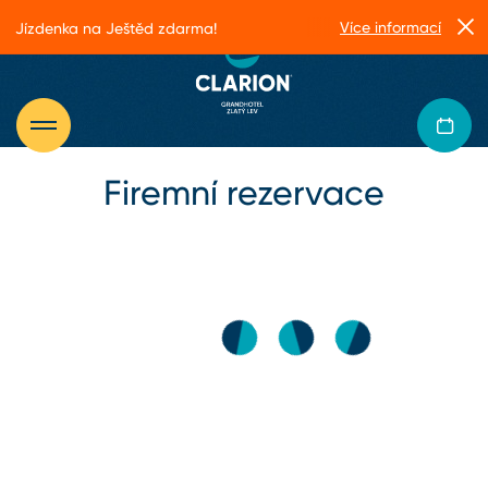
Více informací
Jízdenka na Ještěd zdarma!
Firemní rezervace