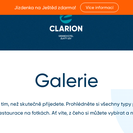
Jízdenka na Ještěd zdarma!
Více informací
Galerie
tím, než skutečně přijedete. Prohlédněte si všechny typy
estaurace na fotkách. Ať víte, z čeho si můžete vybírat a n