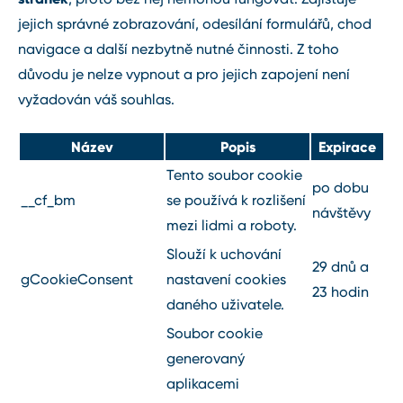
jejich správné zobrazování, odesílání formulářů, chod
navigace a další nezbytně nutné činnosti. Z toho
důvodu je nelze vypnout a pro jejich zapojení není
vyžadován váš souhlas.
Název
Popis
Expirace
Tento soubor cookie
po dobu
__cf_bm
se používá k rozlišení
návštěvy
mezi lidmi a roboty.
Slouží k uchování
29 dnů a
gCookieConsent
nastavení cookies
23 hodin
daného uživatele.
Soubor cookie
generovaný
aplikacemi