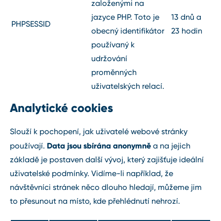
založenými na
jazyce PHP. Toto je
13 dnů a
PHPSESSID
obecný identifikátor
23 hodin
používaný k
udržování
proměnných
uživatelských relací.
Analytické cookies
Slouží k pochopení, jak uživatelé webové stránky
Data jsou sbírána anonymně
používají.
a na jejich
základě je postaven další vývoj, který zajišťuje ideální
uživatelské podmínky. Vidíme-li například, že
návštěvníci stránek něco dlouho hledají, můžeme jim
to přesunout na místo, kde přehlédnutí nehrozí.