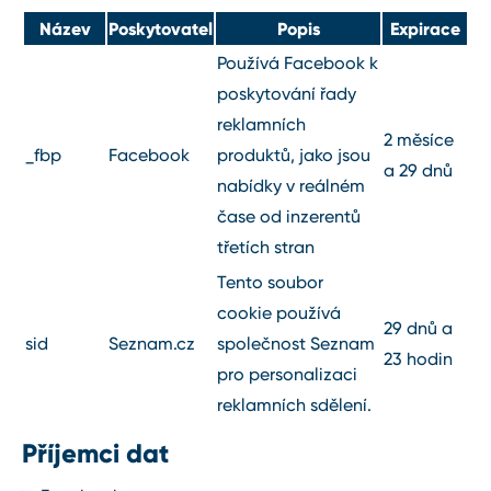
Název
Poskytovatel
Popis
Expirace
Používá Facebook k
poskytování řady
reklamních
2 měsíce
_fbp
Facebook
produktů, jako jsou
a 29 dnů
nabídky v reálném
čase od inzerentů
třetích stran
Tento soubor
cookie používá
29 dnů a
sid
Seznam.cz
společnost Seznam
23 hodin
pro personalizaci
reklamních sdělení.
Příjemci dat