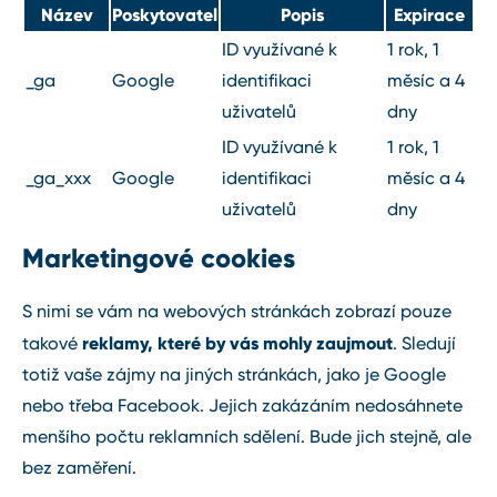
Název
Poskytovatel
Popis
Expirace
ID využívané k
1 rok, 1
_ga
Google
identifikaci
měsíc a 4
uživatelů
dny
ID využívané k
1 rok, 1
_ga_xxx
Google
identifikaci
měsíc a 4
uživatelů
dny
Marketingové cookies
S nimi se vám na webových stránkách zobrazí pouze
reklamy, které by vás mohly zaujmout
takové
. Sledují
totiž vaše zájmy na jiných stránkách, jako je Google
nebo třeba Facebook. Jejich zakázáním nedosáhnete
menšího počtu reklamních sdělení. Bude jich stejně, ale
bez zaměření.