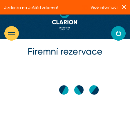
Více informací
Jízdenka na Ještěd zdarma!
Firemní rezervace