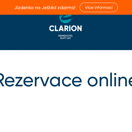
Jízdenka na Ještěd zdarma!
Více informací
Rezervace onlin