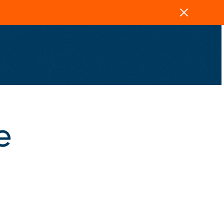
Zavřít
e