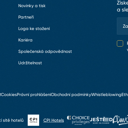
Získ
Novinky a tisk
a sl
Partneři
Loga ke stažení
Kariéra
Společenská odpovědnost
Udržitelnost
R
Cookies
Právní prohlášení
Obchodní podmínky
Whistleblowing
Eth
 sítě hotelů
CPI Hotels