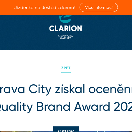
Jízdenka na Ještěd zdarma!
Více informací
ZPĚT
rava City získal oceněn
uality Brand Award 20
25.03.2026