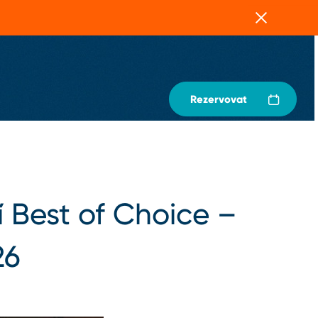
Zavřít
Rezervovat
í Best of Choice –
26