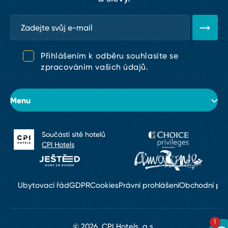
Přihlášením k odběru souhlasíte se
zpracováním vašich údajů.
Menu
Součástí sítě hotelů
O hotelu
CPI Hotels
Pokoje
Konference & svatby
Ubytovací řád
GDPR
Cookies
Právní prohlášení
Obchodní po
Restaurace & bary
1
© 2026, CPI Hotels, a.s.