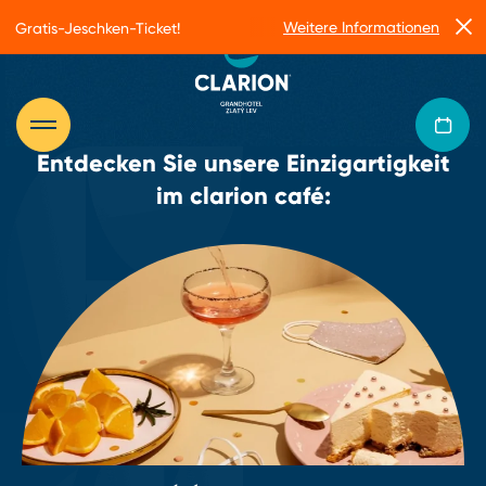
Weitere Informationen
Gratis-Jeschken-Ticket!
Entdecken Sie unsere Einzigartigkeit
im clarion café: