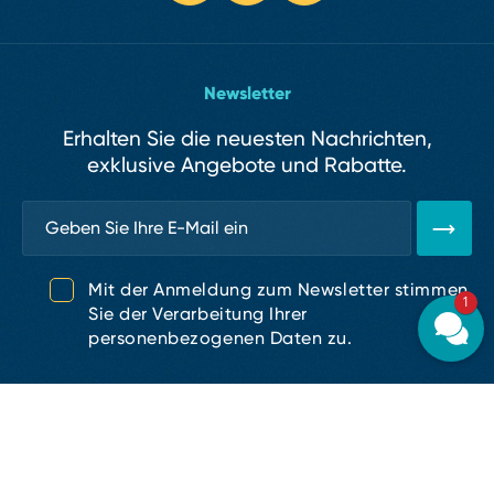
Newsletter
Erhalten Sie die neuesten Nachrichten,
exklusive Angebote und Rabatte.
Mit der Anmeldung zum Newsletter stimmen
1
Sie der Verarbeitung Ihrer
personenbezogenen Daten zu.
Menu
Teil der
Über das Hotel