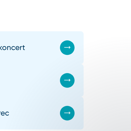
koncert
rec