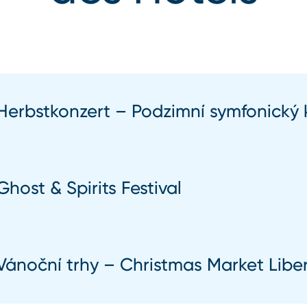
Herbstkonzert – Podzimní symfonický 
Ghost & Spirits Festival
Vánoční trhy – Christmas Market Libe